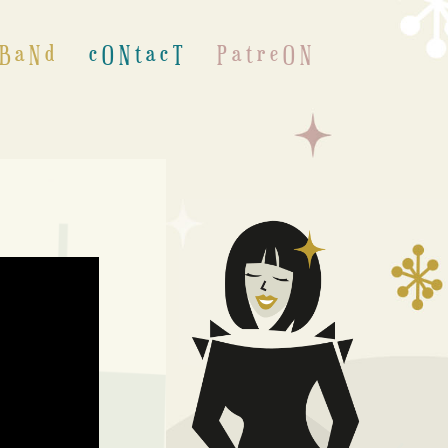
 B a N d
c O N t a c T
P a t r e O N