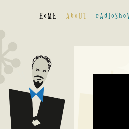
H o M E
A b o U T
r A d I o S h o