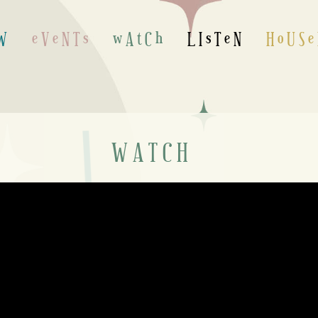
 W
e V e N T s
w A t C h
L I s T e N
H o U S e
W A T C H